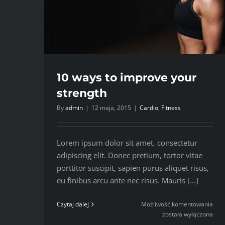
10 ways to improve your
strength
By
admin
|
12 maja, 2015
|
Cardio
,
Fitness
Lorem ipsum dolor sit amet, consectetur
adipiscing elit. Donec pretium, tortor vitae
porttitor suscipit, sapien purus aliquet risus,
eu finibus arcu ante nec risus. Mauris [...]
10
Czytaj dalej
Możliwość komentowania
way
została wyłączona
to