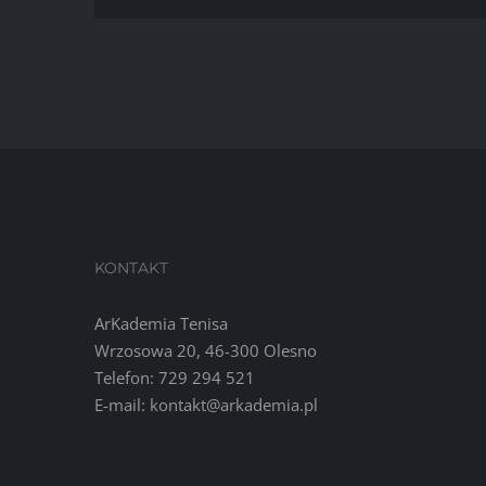
imp
you
stre
KONTAKT
ArKademia Tenisa
Wrzosowa 20, 46-300 Olesno
Telefon:
729 294 521
E-mail:
kontakt@arkademia.pl